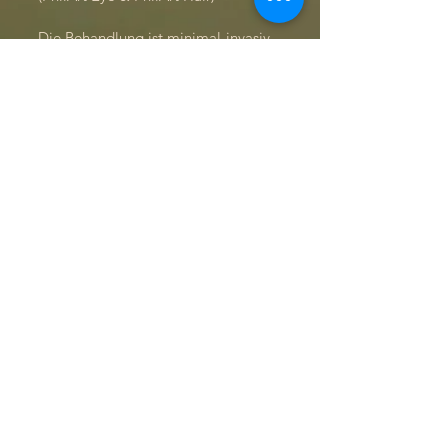
Die Behandlung ist minimal-invasiv
und erfordert wenig Ausfallzeit,
leichte Rötungen oder Schwellungen
können kurzzeitig auftreten.