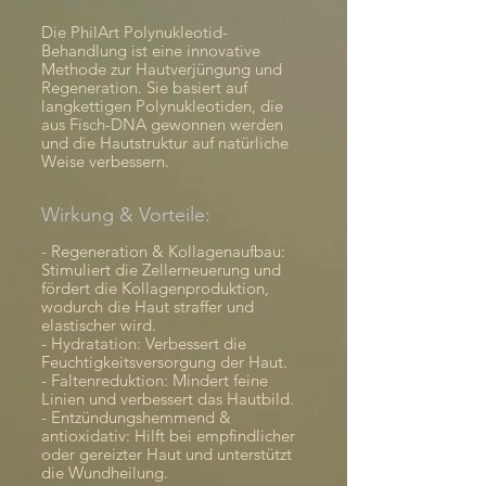
Die PhilArt Polynukleotid-
Behandlung ist eine innovative
Methode zur Hautverjüngung und
Regeneration. Sie basiert auf
langkettigen Polynukleotiden, die
aus Fisch-DNA gewonnen werden
und die Hautstruktur auf natürliche
Weise verbessern.
Wirkung & Vorteile:
- Regeneration & Kollagenaufbau:
Stimuliert die Zellerneuerung und
fördert die Kollagenproduktion,
wodurch die Haut straffer und
elastischer wird.
- Hydratation: Verbessert die
Feuchtigkeitsversorgung der Haut.
- Faltenreduktion: Mindert feine
Linien und verbessert das Hautbild.
- Entzündungshemmend &
antioxidativ: Hilft bei empfindlicher
oder gereizter Haut und unterstützt
die Wundheilung.