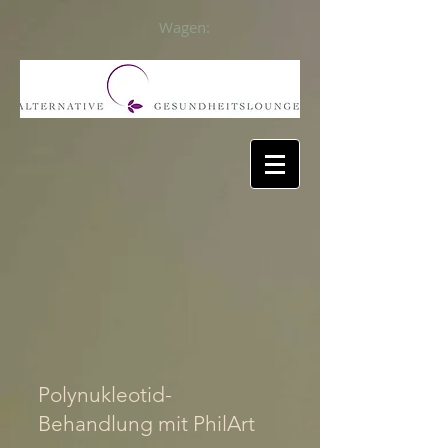
Wagen:
Polynukleotid-
Behandlung mit PhilArt