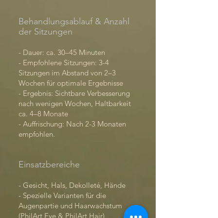
Behandlungsablauf & Anzahl
der Sitzungen
- Dauer: ca. 30–45 Minuten
- Empfohlene Sitzungen: 3-4
Sitzungen im Abstand von 2–3
Wochen für optimale Ergebnisse
- Ergebnis: Sichtbare Verbesserung
nach wenigen Wochen, Haltbarkeit
ca. 4–8 Monate
- Auffrischung: Nach 2-3 Monaten
empfohlen.
Einsatzbereiche
- Gesicht, Hals, Dekolleté, Hände
- Spezielle Varianten für die
Augenpartie und Haarwachstum
(PhilArt Eye & PhilArt Hair)