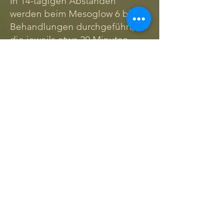
In 14-tägigen Abständen
werden beim Mesoglow 6 bis 8
Behandlungen durchgeführt,
die jeweils etwa 20 Minuten
dauern. Um einen
prophylaktischen Effekt zu
erzeugen sollte die Behandlung
alle 1 bis 2 Monate wiederholt
werden.
Welchen Effekt kann ich
erwarten?
Schon nach den ersten
Behandlung sind positive
Effekte zu beobachten. Feine
Fältchen verschwinden und die
Haut bekommt gewinnt an