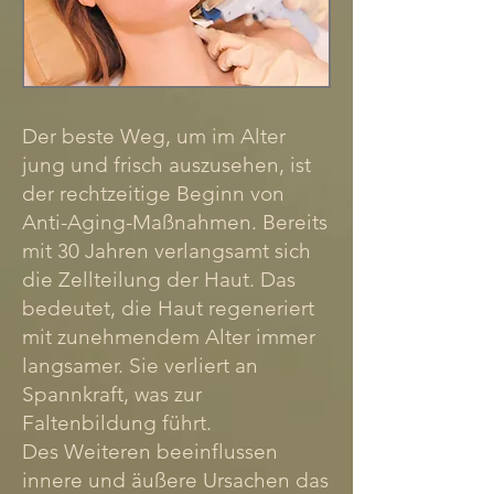
Der beste Weg, um im Alter
jung und frisch auszusehen, ist
der rechtzeitige Beginn von
Anti-Aging-Maßnahmen. Bereits
mit 30 Jahren verlangsamt sich
die Zellteilung der Haut. Das
bedeutet, die Haut regeneriert
mit zunehmendem Alter immer
langsamer. Sie verliert an
Spannkraft, was zur
Faltenbildung führt.
Des Weiteren beeinflussen
innere und äußere Ursachen das